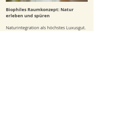
Biophiles Raumkonzept: Natur
erleben und spüren
Naturintegration als höchstes Luxusgut.
Wir bringen die Essenz der Natur direkt
in Ihre Räume. Schenken Sie Ihren
Gästen das Erlebnis, wieder Eins mit der
Natur zu sein – ohne auf den Komfort
exzellenter Hotellerie zu verzichten. Die
Raum-Natur-Symbiose lässt die
Umgebung fühlbar werden. Das
Ergebnis ist ein Aufenthalt, der
nachwirkt und die Sehnsucht nach
echter Ursprünglichkeit stillt.
Durch Atmosphere